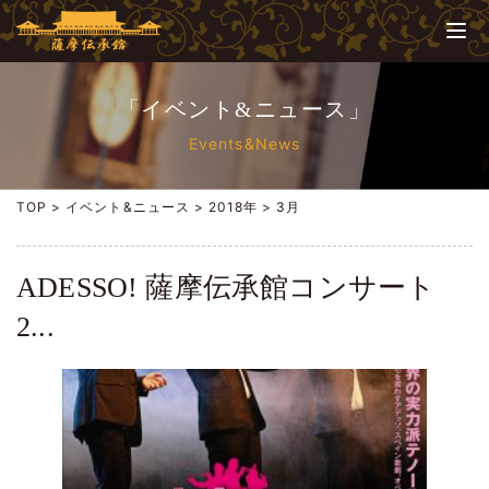
「イベント&ニュース」
Events&News
TOP
>
イベント&ニュース
>
2018年
>
3月
ADESSO! 薩摩伝承館コンサート
2...